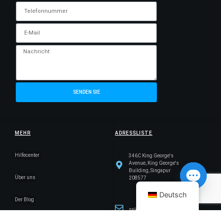
SENDEN SIE
MEHR
ADRESSLISTE
Hilfecenter
346C King George's
Avenue, King George's
Building, Singapur
Über uns
208577
Deutsch
Der Blog
Open ch
sales@cicserver.com